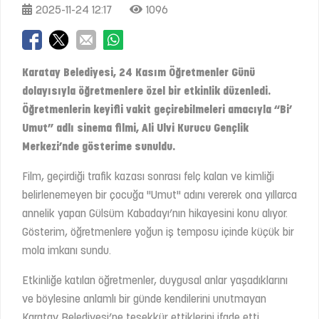
2025-11-24 12:17
1096
Karatay Belediyesi, 24 Kasım Öğretmenler Günü
dolayısıyla öğretmenlere özel bir etkinlik düzenledi.
Öğretmenlerin keyifli vakit geçirebilmeleri amacıyla “Bi’
Umut” adlı sinema filmi, Ali Ulvi Kurucu Gençlik
Merkezi’nde gösterime sunuldu.
Film, geçirdiği trafik kazası sonrası felç kalan ve kimliği
belirlenemeyen bir çocuğa "Umut" adını vererek ona yıllarca
annelik yapan Gülsüm Kabadayı’nın hikayesini konu alıyor.
Gösterim, öğretmenlere yoğun iş temposu içinde küçük bir
mola imkanı sundu.
Etkinliğe katılan öğretmenler, duygusal anlar yaşadıklarını
ve böylesine anlamlı bir günde kendilerini unutmayan
Karatay Belediyesi’ne teşekkür ettiklerini ifade etti.