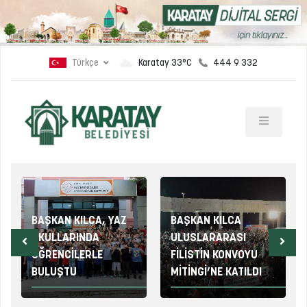
Türkçe
444 9 332
Karatay 33°C
BAŞKAN KILCA, YAZ
BAŞKAN KILCA
OKULLARINDA
ULUSLARARASI
ÖĞRENCİLERLE
FİLİSTİN KONVOYU
BULUŞTU
MİTİNGİ’NE KATILDI