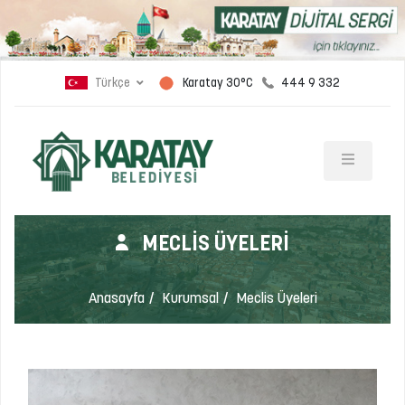
Türkçe
444 9 332
Karatay 30°C
MECLIS ÜYELERI
Anasayfa
Kurumsal
Meclis Üyeleri